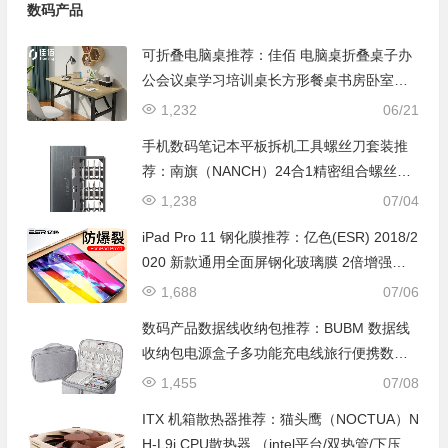
数码产品
可折叠电脑桌推荐：佳佰 电脑桌折叠桌子办
公会议桌学习培训桌长方形餐桌书房卧室简
易台式笔记本桌
1,232
06/21
手机数码笔记本平板拆机工具螺丝刀套装推
荐：南旗（NANCH）24合1精密组合螺丝刀
(按钮版）
1,238
07/04
iPad Pro 11 钢化膜推荐：亿色(ESR) 2018/2
020 新款通用全面屏钢化玻璃膜 2倍增强防
爆裂
1,688
07/06
数码产品数据线收纳包推荐：BUBM 数据线
收纳包电源盒子多功能充电线旅行便携数码
配件整理袋
1,455
07/08
ITX 机箱散热器推荐：猫头鹰（NOCTUA）N
H-L9i CPU散热器 （intel平台/双热管/下压式/