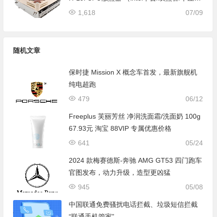
37mm ITX 薄款散热器）
1,618
07/09
随机文章
保时捷 Mission X 概念车首发，最新旗舰机
纯电超跑
479
06/12
Freeplus 芙丽芳丝 净润洗面霜/洗面奶 100g
67.93元 淘宝 88VIP 专属优惠价格
641
05/24
2024 款梅赛德斯-奔驰 AMG GT53 四门跑车
官图发布，动力升级，造型更凶猛
945
05/08
中国联通免费骚扰电话拦截、垃圾短信拦截
“联通手机管家”