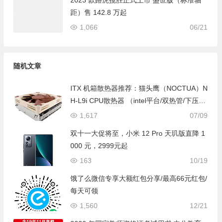
2023 款路虎揽胜正式上市 盛世版（标准轴
距）售 142.8 万起
1,066
06/21
随机文章
ITX 机箱散热器推荐：猫头鹰（NOCTUA）N
H-L9i CPU散热器 （intel平台/双热管/下压式/
37mm ITX 薄款散热器）
1,617
07/09
双十一大促将至，小米 12 Pro 天玑版直降 1
000 元，2999元起
163
10/19
饿了么微信专享大额红包分享/最高66元红包/
每天可领
1,560
12/21