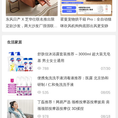
东风日产 X 芝华仕联名推出限
霍曼宠物烘干箱 Pro：全自动猫
定款沙发，两大沙发厂强强联
咪吹风机狗狗底部出风更安静
手！
生活家居
舒肤佳沐浴露套装推荐 – 3000ml 超大装无皂
基 男士女士通用
788
07/30
便携免洗洗手液消毒液推荐：医露 北京协和
研制 / 仁和免洗洗手液
535
08/05
丁磊推荐！网易严选 颈椎按摩器按摩披肩 肩
颈颈部按摩器按摩仪 3D揉捏
978
08/18