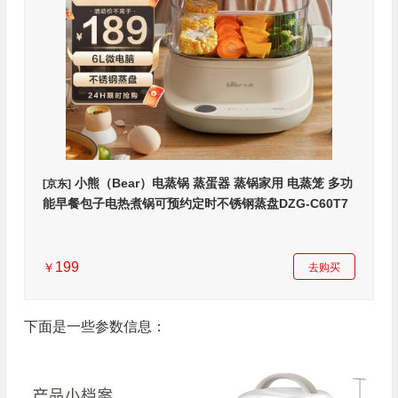
小熊（Bear）电蒸锅 蒸蛋器 蒸锅家用 电蒸笼 多功
[京东]
能早餐包子电热煮锅可预约定时不锈钢蒸盘DZG-C60T7
6L
199
￥
去购买
下面是一些参数信息：