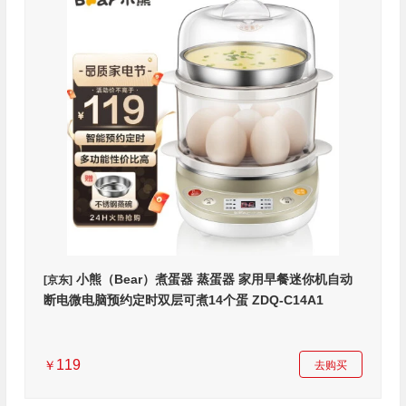
小熊（Bear）煮蛋器 蒸蛋器 家用早餐迷你机自动
[京东]
断电微电脑预约定时双层可煮14个蛋 ZDQ-C14A1
119
￥
去购买