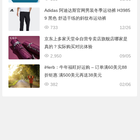
Adidas 阿迪达斯官网男装冬季运动裤 H3985
9 黑色 舒适干练的斜纹布运动裤
733
12/26
京东上多家天堂伞自营专卖店旗舰店哪家是
真的？实际购买对比体验
2,950
09/05
iHerb：牛年福旺好运购 – 订单满60美元88
折钜惠 满500美元再送38美元
382
02/06