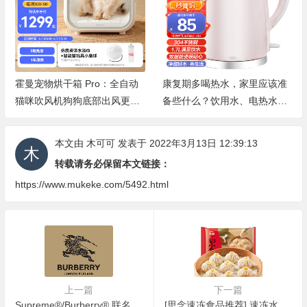
霍曼宠物烘干箱 Pro：全自动
康复期多喝热水，家里应该准
猫咪吹风机狗狗底部出风更安
备些什么？饮用水、电热水
静
壶、电解质水推荐
本文由
木可可
发表于 2022年3月13日 12:39:13
转载请务必保留本文链接：
https://www.mukeke.com/5492.html
上一篇
下一篇
Supreme®/Burberry® 联名系列隆重登场
[思念速冻食品推荐] 速冻水饺/蒸饺/早餐点心/小笼包/锅贴等