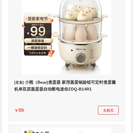
小熊（Bear)煮蛋器 家用蒸蛋锅旋钮可定时煮蛋羹
[京东]
机单双层蒸蛋器自动断电迷你ZDQ-B14R1
99
￥
去购买