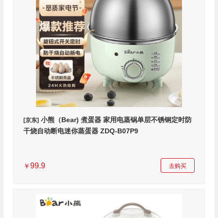
小熊（Bear) 煮蛋器 家用电蒸锅单层不锈钢定时防
[京东]
干烧自动断电迷你蒸蛋器 ZDQ-B07P9
99.9
￥
去购买