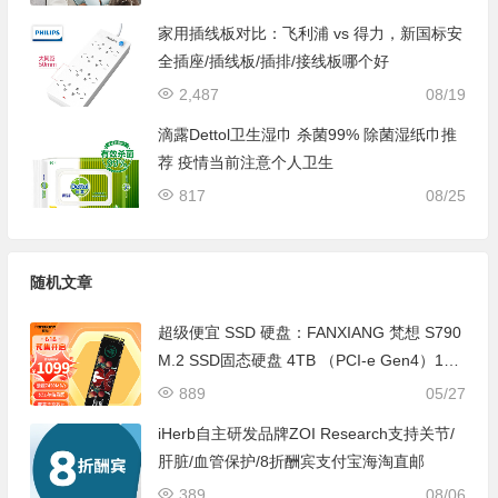
家用插线板对比：飞利浦 vs 得力，新国标安
全插座/插线板/插排/接线板哪个好
2,487
08/19
滴露Dettol卫生湿巾 杀菌99% 除菌湿纸巾推
荐 疫情当前注意个人卫生
817
08/25
随机文章
超级便宜 SSD 硬盘：FANXIANG 梵想 S790
M.2 SSD固态硬盘 4TB （PCI-e Gen4）109
9元包邮
889
05/27
iHerb自主研发品牌ZOI Research支持关节/
肝脏/血管保护/8折酬宾支付宝海淘直邮
389
08/06