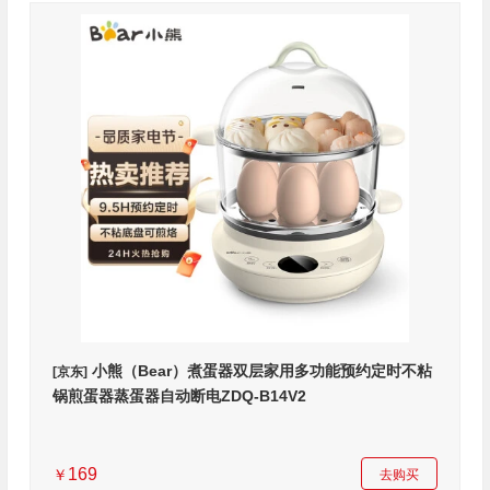
小熊（Bear）煮蛋器双层家用多功能预约定时不粘
[京东]
锅煎蛋器蒸蛋器自动断电ZDQ-B14V2
169
￥
去购买