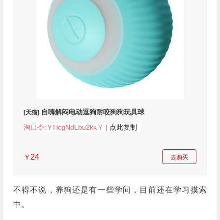
自嗨解闷电动逗狗耐咬狗狗玩具球
[天猫]
淘口令:￥HcgNdLbu2kk￥ |
点此复制
24
￥
去购买
不得不说，养狗还是有一些学问，目前还在学习摸索
中。