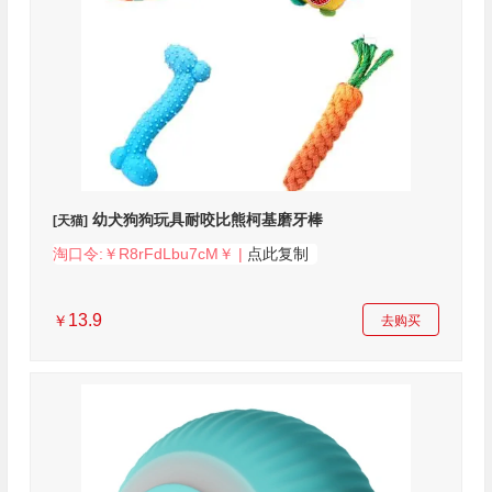
幼犬狗狗玩具耐咬比熊柯基磨牙棒
[天猫]
淘口令:￥R8rFdLbu7cM￥ |
点此复制
13.9
￥
去购买