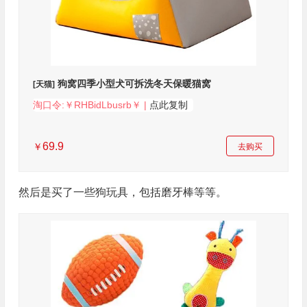
狗窝四季小型犬可拆洗冬天保暖猫窝
[天猫]
淘口令:￥RHBidLbusrb￥ |
点此复制
69.9
￥
去购买
然后是买了一些狗玩具，包括磨牙棒等等。