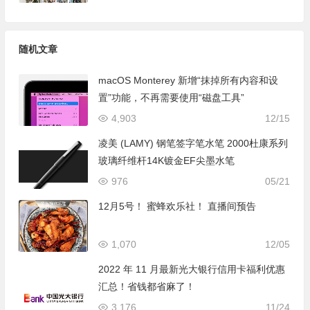
随机文章
macOS Monterey 新增“抹掉所有内容和设
置”功能，不再需要使用“磁盘工具”
4,903
12/15
凌美 (LAMY) 钢笔签字笔水笔 2000杜康系列
玻璃纤维杆14K镀金EF尖墨水笔
976
05/21
12月5号！ 蜜蜂欢乐社！ 直播间预告
1,070
12/05
2022 年 11 月最新光大银行信用卡福利优惠
汇总！省钱都省麻了！
3,176
11/24