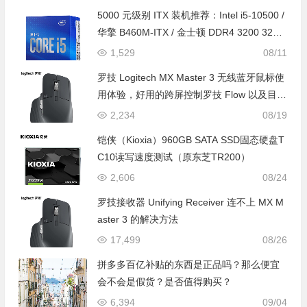
5000 元级别 ITX 装机推荐：Intel i5-10500 /
华擎 B460M-ITX / 金士顿 DDR4 3200 32G /
西部数据 SN550 1T / 酷冷至尊小魔方
1,529
08/11
罗技 Logitech MX Master 3 无线蓝牙鼠标使
用体验，好用的跨屏控制罗技 Flow 以及目前
最好的苹果外接鼠标体验
2,234
08/19
铠侠（Kioxia）960GB SATA SSD固态硬盘T
C10读写速度测试（原东芝TR200）
2,606
08/24
罗技接收器 Unifying Receiver 连不上 MX M
aster 3 的解决方法
17,499
08/26
拼多多百亿补贴的东西是正品吗？那么便宜
会不会是假货？是否值得购买？
6,394
09/04