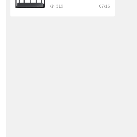
礼金低至445元）
319
07/16