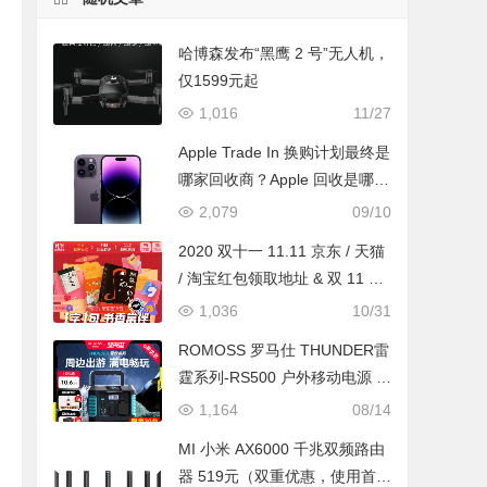
哈博森发布“黑鹰 2 号”无人机，
仅1599元起
1,016
11/27
Apple Trade In 换购计划最终是
哪家回收商？Apple 回收是哪个
公司负责？
2,079
09/10
2020 双十一 11.11 京东 / 天猫
/ 淘宝红包领取地址 & 双 11 主
会场地址分享
1,036
10/31
ROMOSS 罗马仕 THUNDER雷
霆系列-RS500 户外移动电源 1
08000mAh 500W
1,164
08/14
MI 小米 AX6000 千兆双频路由
器 519元（双重优惠，使用首购