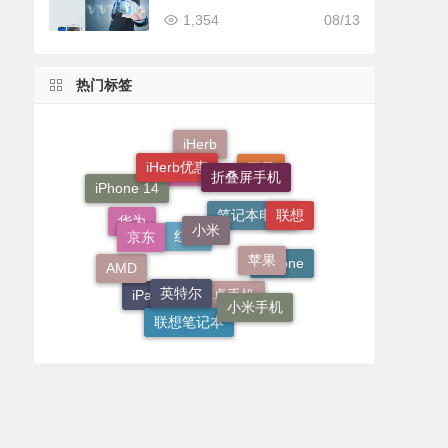
mini 整机方案
1,354
08/13
热门标签
iHerb
iHerb优惠
折叠屏手机
三星
Apple
iPhone 14
小米
联想
京东
笔记本电脑
华为
苹果
红米
AMD
iPhone
英特尔
小米手机
iPad Pro
安卓手机
联想笔记本