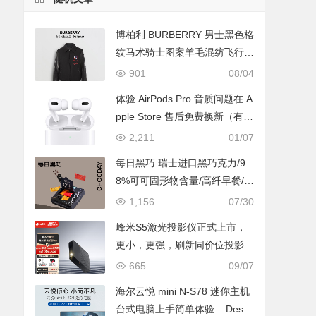
博柏利 BURBERRY 男士黑色格
纹马术骑士图案羊毛混纺飞行夹
克 80062151
901
08/04
体验 AirPods Pro 音质问题在 A
pple Store 售后免费换新（有 A
pple Care+）
2,211
01/07
每日黑巧 瑞士进口黑巧克力/9
8%可可固形物含量/高纤早餐/糖
果休闲零食
1,156
07/30
峰米S5激光投影仪正式上市，
更小，更强，刷新同价位投影新
标准，首发2999元
665
09/07
海尔云悦 mini N-S78 迷你主机
台式电脑上手简单体验 – Desk