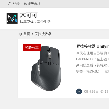
登录
欢迎光临！
木可可
认真花钱，享受生活
首页
罗技接收器
罗技接收器 Unifyin
经验分享
今天在使用自己装的 ITX 
B460M-ITX / 金士
列问题之后（英特尔i5-
需要一根DP线），发
08月26日
17