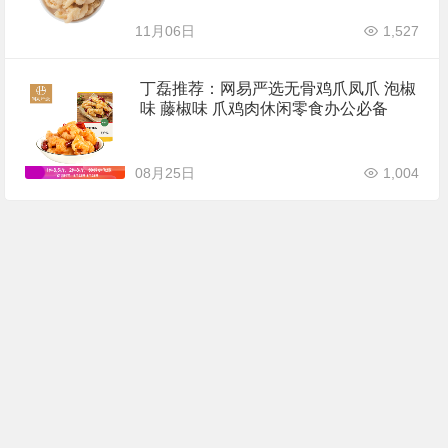
11月06日
1,527
丁磊推荐：网易严选无骨鸡爪凤爪 泡椒
味 藤椒味 爪鸡肉休闲零食办公必备
08月25日
1,004