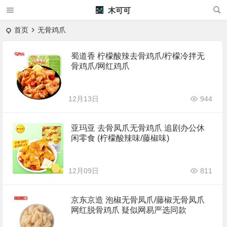
木可可
首页
无骨鸡爪
蜀道香 柠檬酸辣去骨鸡爪/柠檬冷拌无
骨鸡爪/网红鸡爪
12月13日
944
亚玛亚 去骨凤爪无骨鸡爪 追剧办公休
闲零食 (柠檬酸辣味/藤椒味)
12月09日
811
京东京造 泡椒无骨凤爪/藤椒无骨凤爪
网红脱骨鸡爪 疑似网易严选同款