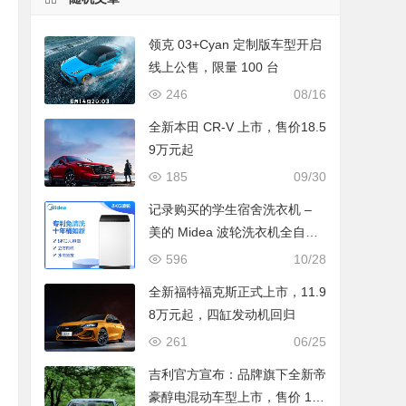
领克 03+Cyan 定制版车型开启
线上公售，限量 100 台
246
08/16
全新本田 CR-V 上市，售价18.5
9万元起
185
09/30
记录购买的学生宿舍洗衣机 –
美的 Midea 波轮洗衣机全自动
8公斤
596
10/28
全新福特福克斯正式上市，11.9
8万元起，四缸发动机回归
261
06/25
吉利官方宣布：品牌旗下全新帝
豪醇电混动车型上市，售价 12.