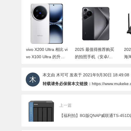
ro 和 vivo
vivo X200 Ultra 相比 vi
2025 最值得推荐购买
20
ra 哪个好？有
vo X100 Ultra 的升级
的拍照手机（安卓/苹
海淘 
级？
之处，是否值得升级购
果）
由
买
本文由
木可可
发表于 2021年9月30日 18:49:08
转载请务必保留本文链接：
https://www.mukeke.
上一篇