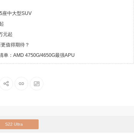
5座中大型SUV
起
8万元起
像更新更值得期待？
清单：AMD 4750G/4650G最强APU
S22 Ultra