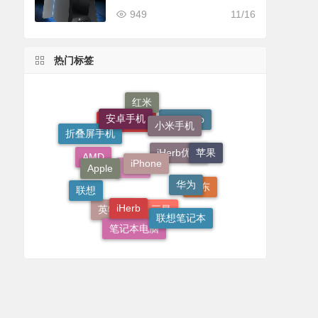
口，699.99美元
949
11/16
热门标签
红米
安卓手机
小米手机
iPad Pro
iPhone 14
折叠屏手机
iPhone
苹果
Apple
iHerb优惠
AMD
华为
小米
联想
京东
iHerb
联想笔记本
英特尔
三星
笔记本电脑