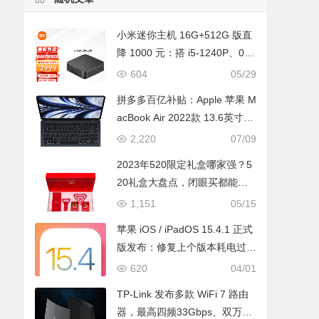
小米迷你主机 16G+512G 版直
降 1000 元：搭 i5-1240P、0.5
L 超小体积，2999元
604
05/29
拼多多百亿补贴：Apple 苹果 M
acBook Air 2022款 13.6英寸笔
记本电脑（M2、8GB、256GB
2,220
07/09
SSD）
2023年520限定礼盒哪家强？5
20礼盒大盘点，闭眼买都能送
到心坎上！
1,151
05/15
苹果 iOS / iPadOS 15.4.1 正式
版发布：修复上个版本耗电过快
的问题
620
04/01
TP-Link 发布多款 WiFi 7 路由
器，最高四频33Gbps、双万兆